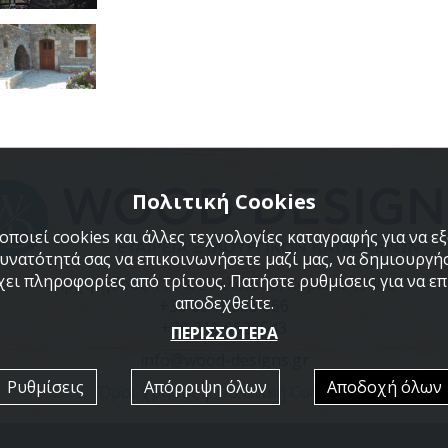
Πολιτική Cookies
ποιεί cookies και άλλες τεχνολογίες καταγραφής για να 
δυνατότητά σας να επικοινωνήσετε μαζί μας, να δημιουργήσ
χει πληροφορίες από τρίτους. Πατήστε ρυθμίσεις για να επι
Αρχιμήδους 110 & Ευκλείδου, Κορωπί 19400
αποδεχθείτε.
+30 6941 586 666
+30 210 6626543
ΠΕΡΙΣΣΟΤΕΡΑ
info@wood-designs.gr
Ρυθμίσεις
Απόρριψη όλων
Αποδοχή όλων
Όροι χρήσης
|
Πολιτική Cookies